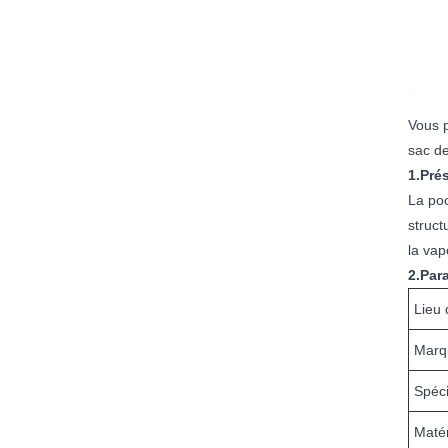
Vous p
sac de
1.Pré
La poc
struct
la vap
2.Par
Lieu 
Marq
Spéci
Maté