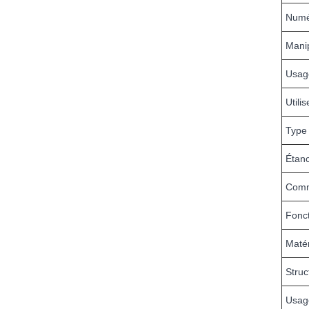
Numé
Manip
Usage
Utilis
Type
Étanc
Comm
Fonct
Matér
Struc
Usag