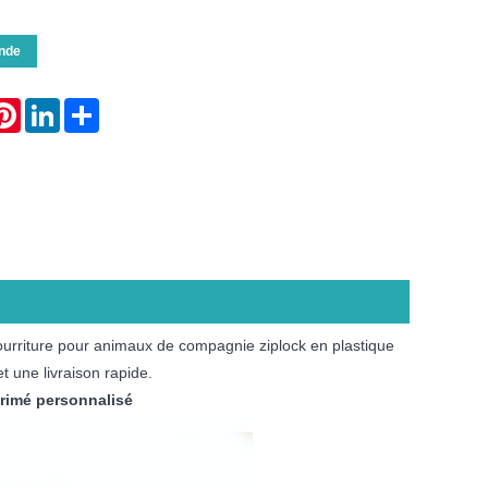
nde
atsApp
Pinterest
LinkedIn
Share
nourriture pour animaux de compagnie ziplock en plastique
t une livraison rapide.
rimé personnalisé