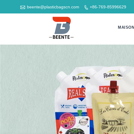

beente@plasticbagscn.com
+86-769-85996629

MAISO