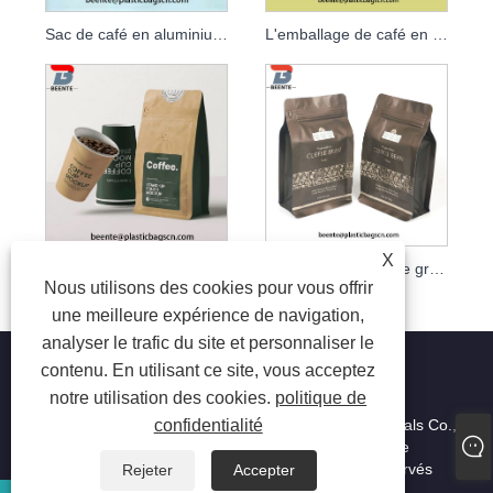
Sac de café en aluminium mat en plastique mat à 3 côtés personnalisé
L'emballage de café en gros met en sac le sac d'emballage de grain de café de papier d'aluminium
X
Emballage en plastique de café de nourriture d'impression faite sur commande 3 côtés scellés
Sacs d'emballage de grains de café de sachet de thé de papier d'emballage de paquet de fond plat
Nous utilisons des cookies pour vous offrir
une meilleure expérience de navigation,
analyser le trafic du site et personnaliser le
contenu. En utilisant ce site, vous acceptez
notre utilisation des cookies.
politique de
confidentialité
Copyright © 2023 Dongguan beiente packaging materials Co.,
Ltd. - Sacs en plastique alimentaires, Sacs en plastique
industriels, Sacs en plastique laminé - Tous droits réservés
Rejeter
Accepter