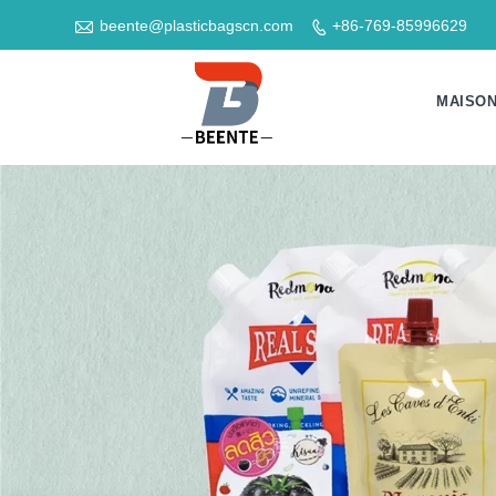

beente@plasticbagscn.com
+86-769-85996629

MAISO