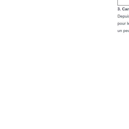
3. Ca
Depuis
pour l
un peu