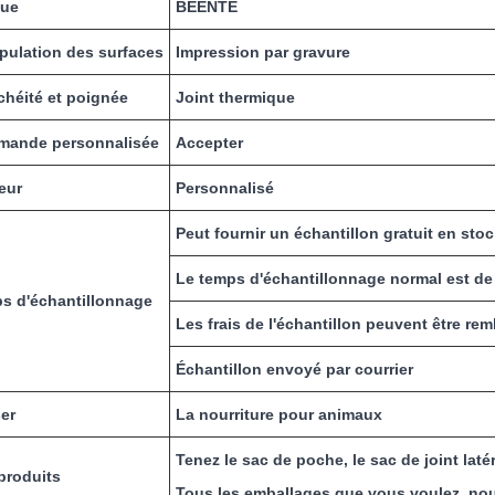
ue
BEENTE
pulation des surfaces
Impression par gravure
chéité et poignée
Joint thermique
ande personnalisée
Accepter
eur
Personnalisé
Peut fournir un échantillon gratuit en stoc
Le temps d'échantillonnage normal est de 
s d'échantillonnage
Les frais de l'échantillon peuvent être re
Échantillon envoyé par courrier
ser
La nourriture pour animaux
Tenez le sac de poche, le sac de joint latéra
produits
Tous les emballages que vous voulez, nou