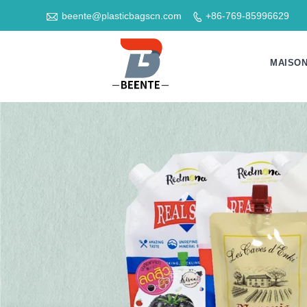

beente@plasticbagscn.com
+86-769-85996629

MAISO