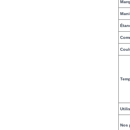
Marq
Mani
Étan
Comm
Coul
Temp
Utili
Nos 