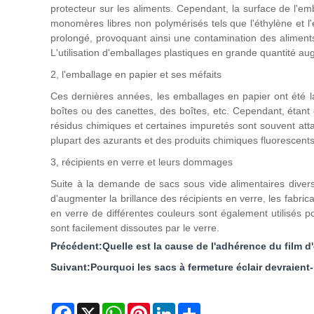
protecteur sur les aliments. Cependant, la surface de l'em
monomères libres non polymérisés tels que l'éthylène et l
prolongé, provoquant ainsi une contamination des aliments
L'utilisation d'emballages plastiques en grande quantité au
2, l'emballage en papier et ses méfaits
Ces dernières années, les emballages en papier ont été l
boîtes ou des canettes, des boîtes, etc. Cependant, étant
résidus chimiques et certaines impuretés sont souvent att
plupart des azurants et des produits chimiques fluorescents
3, récipients en verre et leurs dommages
Suite à la demande de sacs sous vide alimentaires diversi
d'augmenter la brillance des récipients en verre, les fabric
en verre de différentes couleurs sont également utilisés p
sont facilement dissoutes par le verre.
Précédent:
Quelle est la cause de l'adhérence du film d
Suivant:
Pourquoi les sacs à fermeture éclair devraient
Facebook
X
WhatsApp
Pinterest
LinkedIn
Share