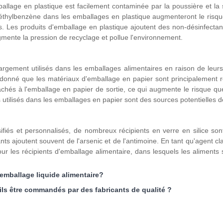
ballage en plastique est facilement contaminée par la poussière et la
'éthylbenzène dans les emballages en plastique augmenteront le risqu
. Les produits d'emballage en plastique ajoutent des non-désinfectants
gmente la pression de recyclage et pollue l'environnement.
argement utilisés dans les emballages alimentaires en raison de leur
 donné que les matériaux d'emballage en papier sont principalement re
achés à l'emballage en papier de sortie, ce qui augmente le risque que
 utilisés dans les emballages en papier sont des sources potentielles 
fiés et personnalisés, de nombreux récipients en verre en silice sont
ants ajoutent souvent de l'arsenic et de l'antimoine. En tant qu'agent c
our les récipients d'emballage alimentaire, dans lesquels les aliments 
'emballage liquide alimentaire?
-ils être commandés par des fabricants de qualité ?