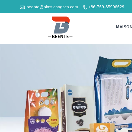

beente@plasticbagscn.com
+86-769-85996629

MAISO